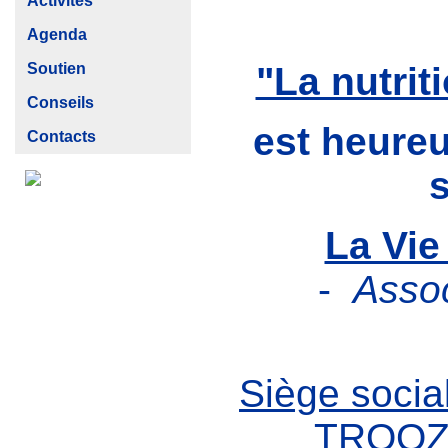
Activités
Agenda
Soutien
"La nutriti
Conseils
est heureu
Contacts
s
La Vie
-
Assoc
Siège socia
TROOZ 