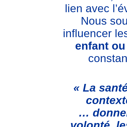
lien avec l’é
Nous sou
influencer l
enfant ou
constan
« La sant
context
… donner 
volonté, l